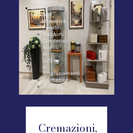
d'affezione
Servizi
Funebri
Onoranze
Funebri
Trasporti
Cimiteriali
Avvisi
di
Lutto
e
Ringraziamenti
Cremazioni
Disbrigo
Pratiche
Necrologi
Contatti
Cremazioni,