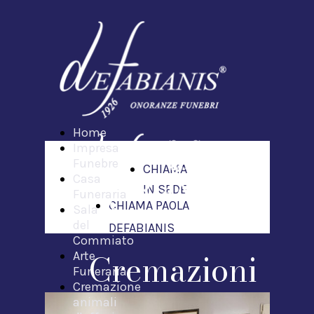
Home
Impresa
Funebre
CHIAMA
Casa
IN SEDE
Funeraria
CHIAMA PAOLA
Sala
del
DEFABIANIS
Commiato
Cremazioni
Arte
Funeraria
Cremazione
animali