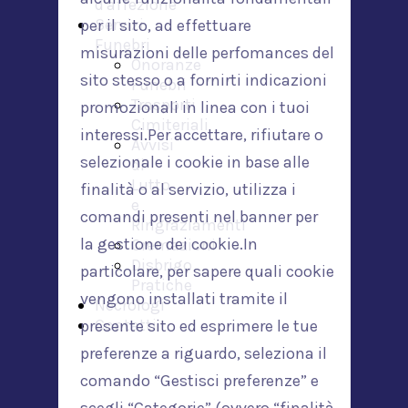
d'affezione
Servizi
per il sito, ad effettuare
Funebri
misurazioni delle perfomances del
Onoranze
sito stesso o a fornirti indicazioni
Funebri
Trasporti
promozionali in linea con i tuoi
Cimiteriali
interessi.Per accettare, rifiutare o
Avvisi
selezionale i cookie in base alle
di
Lutto
finalità o al servizio, utilizza i
e
comandi presenti nel banner per
Ringraziamenti
la gestione dei cookie.In
Cremazioni
Disbrigo
particolare, per sapere quali cookie
Pratiche
vengono installati tramite il
Necrologi
Contatti
presente sito ed esprimere le tue
preferenze a riguardo, seleziona il
comando “Gestisci preferenze” e