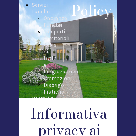
Policy
Servizi
Funebri
Onoranze
Funebri
Trasporti
Cimiteriali
Avvisi
di
Lutto
e
Ringraziamenti
Cremazioni
Disbrigo
Pratiche
Necrologi
Contatti
Informativa
privacy ai