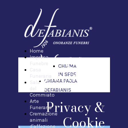
Home
Impresa
Funebre
CHIAMA
Casa
IN SEDE
Funeraria
CHIAMA PAOLA
Sala
del
DEFABIANIS
Commiato
Privacy &
Arte
Funeraria
Cremazione
Cookie
animali
d'affezione