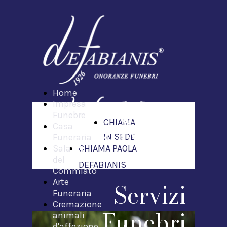
Home
Impresa
Funebre
CHIAMA
Casa
IN SEDE
Funeraria
Sala
CHIAMA PAOLA
del
DEFABIANIS
Commiato
Arte
Servizi
Funeraria
Cremazione
Funebri
animali
d'affezione