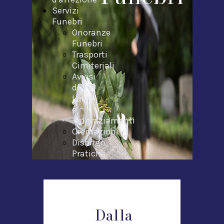
Servizi
Funebri
Onoranze
Funebri
Trasporti
Cimiteriali
Avvisi
di
Lutto
e
Ringraziamenti
Cremazioni
Disbrigo
Pratiche
Necrologi
Contatti
Dalla